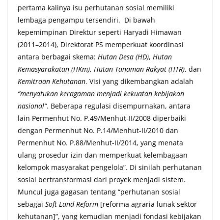
pertama kalinya isu perhutanan sosial memiliki
lembaga pengampu tersendiri. Di bawah
kepemimpinan Direktur seperti Haryadi Himawan
(2011–2014), Direktorat PS memperkuat koordinasi
antara berbagai skema:
Hutan Desa (HD)
,
Hutan
Kemasyarakatan (HKm)
,
Hutan Tanaman Rakyat (HTR)
, dan
Kemitraan Kehutanan
. Visi yang dikembangkan adalah
“menyatukan keragaman menjadi kekuatan kebijakan
nasional”
. Beberapa regulasi disempurnakan, antara
lain Permenhut No. P.49/Menhut-II/2008 diperbaiki
dengan Permenhut No. P.14/Menhut-II/2010 dan
Permenhut No. P.88/Menhut-II/2014, yang menata
ulang prosedur izin dan memperkuat kelembagaan
kelompok masyarakat pengelola”. Di sinilah perhutanan
sosial bertransformasi dari proyek menjadi sistem.
Muncul juga gagasan tentang “perhutanan sosial
sebagai
Soft Land Reform
[reforma agraria lunak sektor
kehutanan]”, yang kemudian menjadi fondasi kebijakan