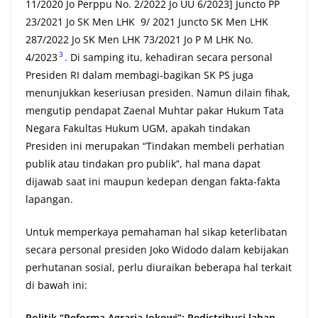
11/2020 Jo Perppu No. 2/2022 Jo UU 6/2023] Juncto PP
23/2021 Jo SK Men LHK 9/ 2021 Juncto SK Men LHK
287/2022 Jo SK Men LHK 73/2021 Jo P M LHK No.
3
4/2023
.
Di samping itu, kehadiran secara personal
Presiden RI dalam membagi-bagikan SK PS juga
menunjukkan keseriusan presiden. Namun dilain fihak,
mengutip pendapat Zaenal Muhtar pakar Hukum Tata
Negara Fakultas Hukum UGM, apakah tindakan
Presiden ini merupakan “Tindakan membeli perhatian
publik atau tindakan pro publik”, hal mana dapat
dijawab saat ini maupun kedepan dengan fakta-fakta
lapangan.
Untuk memperkaya pemahaman hal sikap keterlibatan
secara personal presiden Joko Widodo dalam kebijakan
perhutanan sosial, perlu diuraikan beberapa hal terkait
di bawah ini:
Politik “Reforma Agraria Jokowi”: Redistribusi lahan